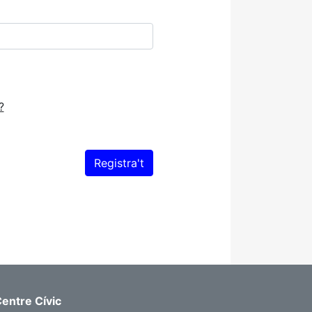
?
entre Cívic