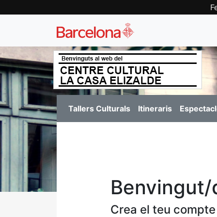
F
Tallers Culturals
Itineraris
Espectacl
Benvingut/
Crea el teu compte