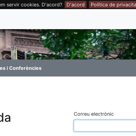
em servir cookies. D'acord?
D'acord
Política de privacit
es i Conferències
da
Correu electrònic