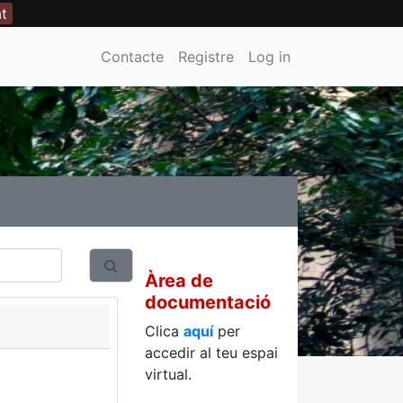
at
Contacte
Registre
Log in
Àrea de
documentació
Clica
aquí
per
accedir al teu espai
virtual.