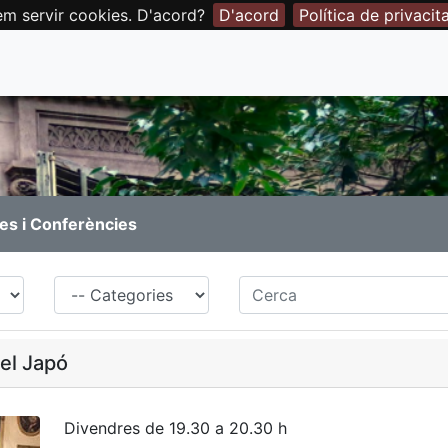
em servir cookies. D'acord?
D'acord
Política de privacit
es i Conferències
Família
Cerca
el Japó
Divendres de 19.30 a 20.30 h