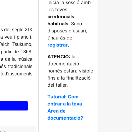
Inicia la sessió amb
les teves
credencials
habituals
. Si no
ls del segle XIX
disposes d'usuari,
a veu i piano i,
t'hauràs de
Taichi Tsukumo,
registrar
.
 partir de 1868,
ATENCIÓ:
la
cia de la música
documentació
és tradicionals
només estarà visible
ió d’instruments
fins a la finalització
del taller.
Tutorial: Com
entrar a la teva
Àrea de
documentació?