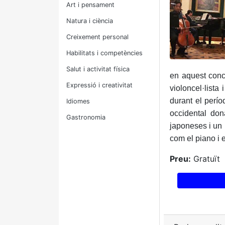
Art i pensament
Natura i ciència
Creixement personal
Habilitats i competències
Salut i activitat física
en aquest conc
Expressió i creativitat
violoncel·lista
durant el perío
Idiomes
occidental don
Gastronomia
japoneses i un 
com el piano i e
Preu:
Gratuït