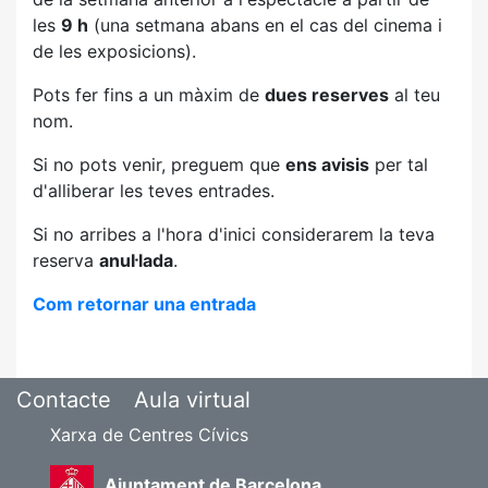
les
9 h
(una setmana abans en el cas del cinema i
de les exposicions).
Pots fer fins a un màxim de
dues reserves
al teu
nom.
Si no pots venir, preguem que
ens avisis
per tal
d'alliberar les teves entrades.
Si no arribes a l'hora d'inici considerarem la teva
reserva
anul·lada
.
Com retornar una entrada
Contacte
Aula virtual
Xarxa de Centres Cívics
Ajuntament de Barcelona