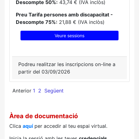
Descompte 50%:
43,74 € (IVA inclòs)
Preu Tarifa persones amb discapacitat -
Descompte 75%:
21,88 € (IVA inclòs)
Veure sessions
Podreu realitzar les inscripcions on-line a
partir del 03/09/2026
Anterior
1
2
Següent
Àrea de documentació
Clica
aquí
per accedir al teu espai virtual.
Inicia la sessió amb les teves
credencials