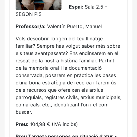
Espai:
Sala 2.5 -
SEGON PIS
Professor/a:
Valentín Puerto, Manuel
Vols descobrir l’origen del teu llinatge
familiar? Sempre has volgut saber més sobre
els teus avantpassats? Ens endinsarem en el
rescat de la nostra història familiar. Partint
de la memòria oral i la documentació
conservada, posarem en pràctica les bases
d’una bona estratègia de recerca i farem ús
dels recursos que ofereixen els arxius
parroquials, registres civils, arxius municipals,
comarcals, etc., identificant l’on i el com
buscar.
Preu:
104,98 € (IVA inclòs)
Preu Targeta persones en situació d'atur -