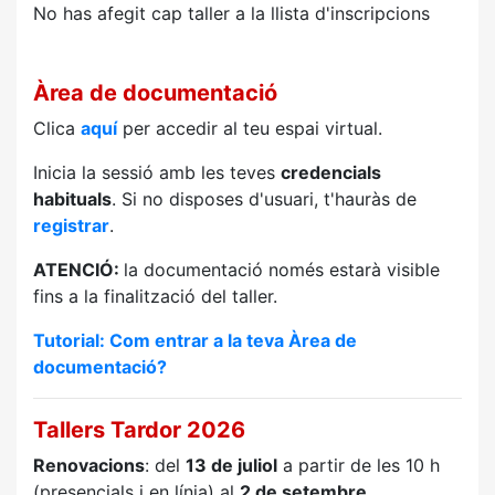
No has afegit cap taller a la llista d'inscripcions
Àrea de documentació
Clica
aquí
per accedir al teu espai virtual.
Inicia la sessió amb les teves
credencials
habituals
. Si no disposes d'usuari, t'hauràs de
registrar
.
ATENCIÓ:
la documentació només estarà visible
fins a la finalització del taller.
Tutorial: Com entrar a la teva Àrea de
documentació?
Tallers Tardor 2026
Renovacions
: del
13 de juliol
a partir de les 10 h
(presencials i en línia) al
2 de setembre
.