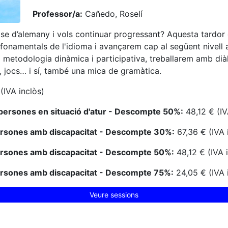
Professor/a:
Cañedo, Roselí
se d’alemany i vols continuar progressant? Aquesta tardor
fonamentals de l'idioma i avançarem cap al següent nivell
 metodologia dinàmica i participativa, treballarem amb dià
, jocs… i sí, també una mica de gramàtica.
(IVA inclòs)
persones en situació d'atur - Descompte 50%:
48,12 € (IV
ersones amb discapacitat - Descompte 30%:
67,36 € (IVA 
ersones amb discapacitat - Descompte 50%:
48,12 € (IVA 
ersones amb discapacitat - Descompte 75%:
24,05 € (IVA 
Veure sessions