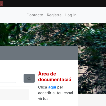
at
Contacte
Registre
Log in
Àrea de
documentació
Clica
aquí
per
accedir al teu espai
virtual.