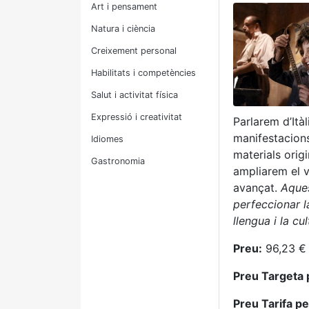
Art i pensament
Natura i ciència
Creixement personal
Habilitats i competències
Salut i activitat física
Expressió i creativitat
Parlarem d’Itàl
manifestacions 
Idiomes
materials origi
Gastronomia
ampliarem el v
avançat.
Aques
perfeccionar l
llengua i la cul
Preu:
96,23 € 
Preu Targeta 
Preu Tarifa p