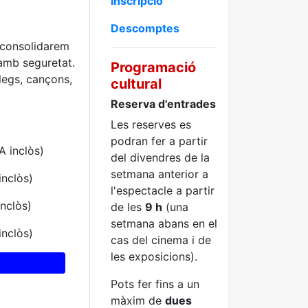
inscripció
Descomptes
 consolidarem
 amb seguretat.
Programació
legs, cançons,
cultural
Reserva d'entrades
Les reserves es
podran fer a partir
A inclòs)
del divendres de la
setmana anterior a
inclòs)
l'espectacle a partir
inclòs)
de les
9 h
(una
setmana abans en el
inclòs)
cas del cinema i de
les exposicions).
Pots fer fins a un
màxim de
dues