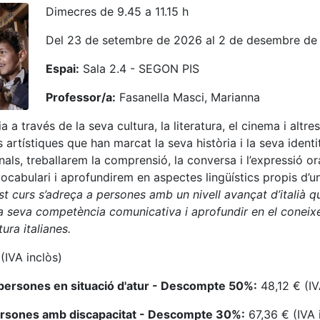
Dimecres de 9.45 a 11.15 h
Del 23 de setembre de 2026 al 2 de desembre de
Espai:
Sala 2.4 - SEGON PIS
Professor/a:
Fasanella Masci, Marianna
ia a través de la seva cultura, la literatura, el cinema i altres
artístiques que han marcat la seva història i la seva identit
nals, treballarem la comprensió, la conversa i l’expressió or
ocabulari i aprofundirem en aspectes lingüístics propis d’un
t curs s’adreça a persones amb un nivell avançat d’italià q
a seva competència comunicativa i aprofundir en el coneix
tura italianes.
(IVA inclòs)
persones en situació d'atur - Descompte 50%:
48,12 € (IV
ersones amb discapacitat - Descompte 30%:
67,36 € (IVA 