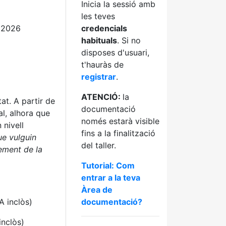
Inicia la sessió amb
les teves
 2026
credencials
habituals
. Si no
disposes d'usuari,
t'hauràs de
registrar
.
ATENCIÓ:
la
at. A partir de
documentació
al, alhora que
només estarà visible
 nivell
fins a la finalització
ue vulguin
del taller.
ement de la
Tutorial: Com
entrar a la teva
Àrea de
A inclòs)
documentació?
inclòs)