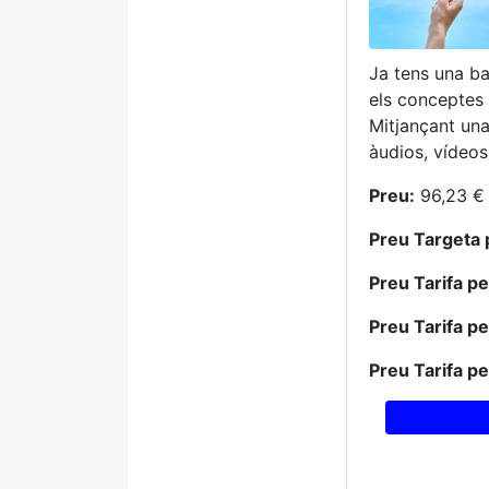
Ja tens una ba
els conceptes 
Mitjançant una
àudios, vídeos
Preu:
96,23 € 
Preu Targeta 
Preu Tarifa p
Preu Tarifa p
Preu Tarifa p