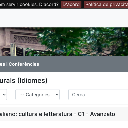
em servir cookies. D'acord?
D'acord
Política de privacit
es i Conferències
turals (Idiomes)
Família
Cerca
aliano: cultura e letteratura - C1 - Avanzato