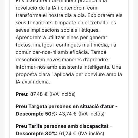
Ens acostarem de manera pràctica a la
revolució de la IA i entendrem com
transforma el nostre dia a dia. Explorarem els
seus fonaments, l’impacte en el treball i les
seves implicacions socials i ètiques.
Aprendrem a utilitzar eines per generar
textos, imatges i continguts multimèdia, i a
comunicar-nos-hi amb eficàcia. També
descobrirem noves maneres d’aprendre i
informar-nos amb assistents intel·ligents. Una
proposta clara i aplicada per conviure amb la
IA avui i demà.
Preu:
87,48 € (IVA inclòs)
Preu Targeta persones en situació d'atur -
Descompte 50%:
43,74 € (IVA inclòs)
Preu Tarifa persones amb discapacitat -
Descompte 30%:
61,24 € (IVA inclòs)