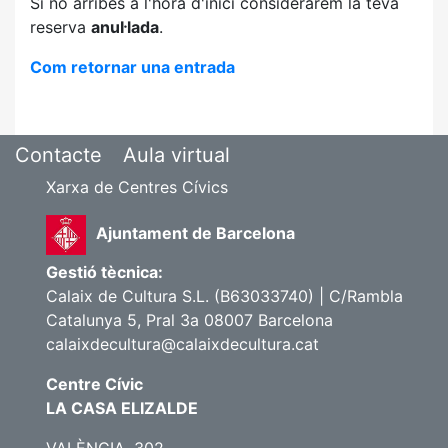
Si no arribes a l'hora d'inici considerarem la teva
reserva
anul·lada
.
Com retornar una entrada
Contacte
Aula virtual
Xarxa de Centres Cívics
Ajuntament de Barcelona
Gestió tècnica:
Calaix de Cultura S.L. (B63033740) | C/Rambla
Catalunya 5, Pral 3a 08007 Barcelona
calaixdecultura@calaixdecultura.cat
Centre Cívic
LA CASA ELIZALDE