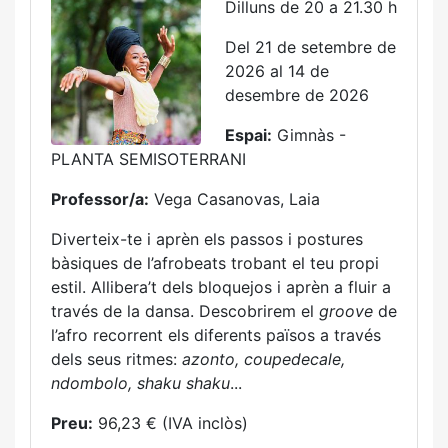
Dilluns de 20 a 21.30 h
Del 21 de setembre de
2026 al 14 de
desembre de 2026
Espai:
Gimnàs -
PLANTA SEMISOTERRANI
Professor/a:
Vega Casanovas, Laia
Diverteix-te i aprèn els passos i postures
bàsiques de l’afrobeats trobant el teu propi
estil. Allibera’t dels bloquejos i aprèn a fluir a
través de la dansa. Descobrirem el
groove
de
l’afro recorrent els diferents països a través
dels seus ritmes:
azonto, coupedecale,
ndombolo, shaku shaku
...
Preu:
96,23 € (IVA inclòs)