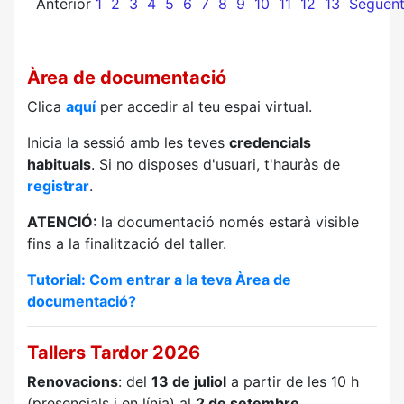
Anterior
1
2
3
4
5
6
7
8
9
10
11
12
13
Següen
Àrea de documentació
Clica
aquí
per accedir al teu espai virtual.
Inicia la sessió amb les teves
credencials
habituals
. Si no disposes d'usuari, t'hauràs de
registrar
.
ATENCIÓ:
la documentació només estarà visible
fins a la finalització del taller.
Tutorial: Com entrar a la teva Àrea de
documentació?
Tallers Tardor 2026
Renovacions
: del
13 de juliol
a partir de les 10 h
(presencials i en línia) al
2 de setembre
.