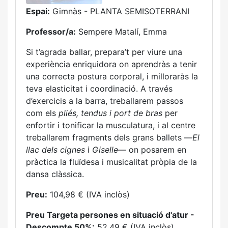
Espai:
Gimnàs - PLANTA SEMISOTERRANI
Professor/a:
Sempere Matalí, Emma
Si t’agrada ballar, prepara’t per viure una
experiència enriquidora on aprendràs a tenir
una correcta postura corporal, i milloraràs la
teva elasticitat i coordinació. A través
d’exercicis a la barra, treballarem passos
com els
pliés, tendus i port de bras
per
enfortir i tonificar la musculatura, i al centre
treballarem fragments dels grans ballets —
El
llac dels cignes
i
Giselle
— on posarem en
pràctica la fluïdesa i musicalitat pròpia de la
dansa clàssica.
Preu:
104,98 € (IVA inclòs)
Preu Targeta persones en situació d'atur -
Descompte 50%:
52,49 € (IVA inclòs)