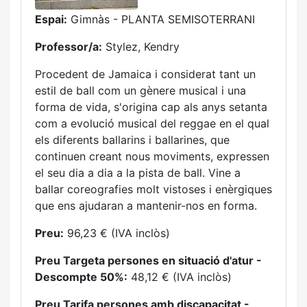
Espai:
Gimnàs - PLANTA SEMISOTERRANI
Professor/a:
Stylez, Kendry
Procedent de Jamaica i considerat tant un
estil de ball com un gènere musical i una
forma de vida, s'origina cap als anys setanta
com a evolució musical del reggae en el qual
els diferents ballarins i ballarines, que
continuen creant nous moviments, expressen
el seu dia a dia a la pista de ball. Vine a
ballar coreografies molt vistoses i enèrgiques
que ens ajudaran a mantenir-nos en forma.
Preu:
96,23 € (IVA inclòs)
Preu Targeta persones en situació d'atur -
Descompte 50%:
48,12 € (IVA inclòs)
Preu Tarifa persones amb discapacitat -