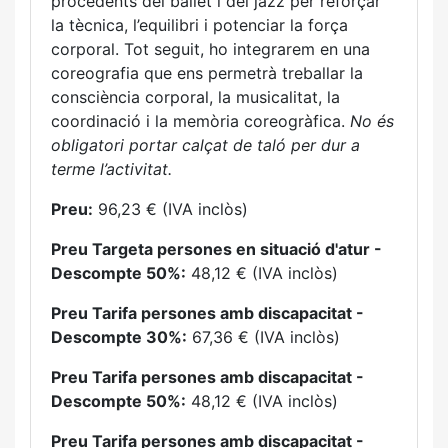
procedents del ballet i del jazz per reforçar
la tècnica, l’equilibri i potenciar la força
corporal. Tot seguit, ho integrarem en una
coreografia que ens permetrà treballar la
consciència corporal, la musicalitat, la
coordinació i la memòria coreogràfica.
No és
obligatori portar calçat de taló per dur a
terme l’activitat.
Preu:
96,23 € (IVA inclòs)
Preu Targeta persones en situació d'atur -
Descompte 50%:
48,12 € (IVA inclòs)
Preu Tarifa persones amb discapacitat -
Descompte 30%:
67,36 € (IVA inclòs)
Preu Tarifa persones amb discapacitat -
Descompte 50%:
48,12 € (IVA inclòs)
Preu Tarifa persones amb discapacitat -