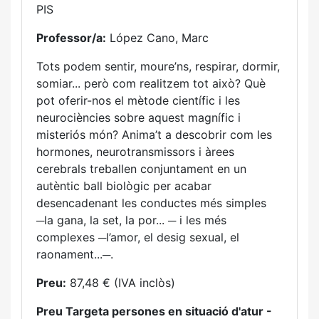
PIS
Professor/a:
López Cano, Marc
Tots podem sentir, moure’ns, respirar, dormir,
somiar... però com realitzem tot això? Què
pot oferir-nos el mètode científic i les
neurociències sobre aquest magnífic i
misteriós món? Anima’t a descobrir com les
hormones, neurotransmissors i àrees
cerebrals treballen conjuntament en un
autèntic ball biològic per acabar
desencadenant les conductes més simples
─la gana, la set, la por... ─ i les més
complexes ─l’amor, el desig sexual, el
raonament...─.
Preu:
87,48 € (IVA inclòs)
Preu Targeta persones en situació d'atur -