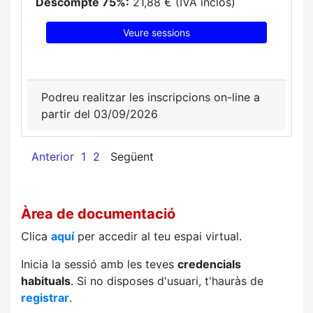
Descompte 75%:
21,88 € (IVA inclòs)
Veure sessions
Podreu realitzar les inscripcions on-line a
partir del 03/09/2026
Anterior
1
2
Següent
Àrea de documentació
Clica
aquí
per accedir al teu espai virtual.
Inicia la sessió amb les teves
credencials
habituals
. Si no disposes d'usuari, t'hauràs de
registrar
.