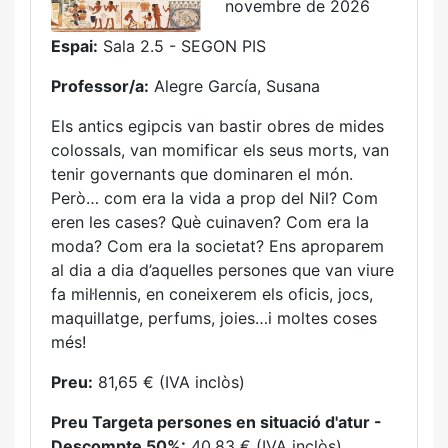
novembre de 2026
Espai:
Sala 2.5 - SEGON PIS
Professor/a:
Alegre García, Susana
Els antics egipcis van bastir obres de mides
colossals, van momificar els seus morts, van
tenir governants que dominaren el món.
Però… com era la vida a prop del Nil? Com
eren les cases? Què cuinaven? Com era la
moda? Com era la societat? Ens aproparem
al dia a dia d’aquelles persones que van viure
fa mil·lennis, en coneixerem els oficis, jocs,
maquillatge, perfums, joies…i moltes coses
més!
Preu:
81,65 € (IVA inclòs)
Preu Targeta persones en situació d'atur -
Descompte 50%:
40,83 € (IVA inclòs)