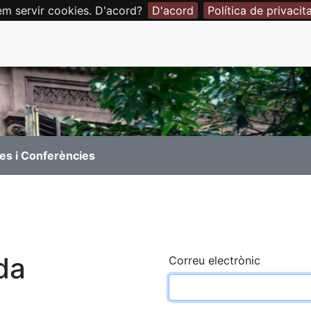
em servir cookies. D'acord?
D'acord
Política de privacit
es i Conferències
da
Correu electrònic