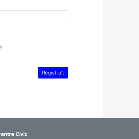
?
entre Cívic