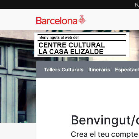
F
Tallers Culturals
Itineraris
Espectacl
Benvingut/
Crea el teu compte